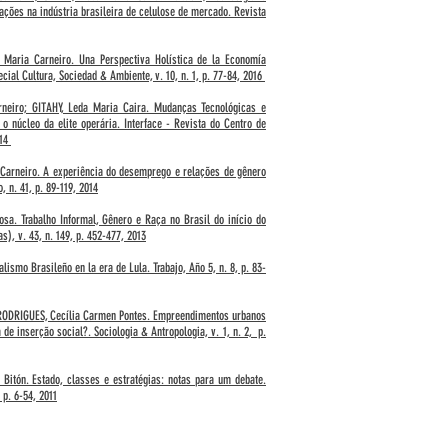
ações na indústria brasileira de celulose de mercado. Revista
 Maria Carneiro. Una Perspectiva Holística de la Economía
ecial Cultura, Sociedad & Ambiente, v. 10, n. 1, p. 77-84, 2016
rneiro; GITAHY, Leda Maria Caira. Mudanças Tecnológicas e
 núcleo da elite operária. Interface - Revista do Centro de
014
Carneiro. A experiência do desemprego e relações de gênero
 n. 41, p. 89-119, 2014
a. Trabalho Informal, Gênero e Raça no Brasil do início do
), v. 43, n. 149, p. 452-477, 2013
lismo Brasileño en la era de Lula. Trabajo, Año 5, n. 8, p. 83-
 RODRIGUES, Cecília Carmen Pontes. Empreendimentos urbanos
 de inserção social?. Sociologia & Antropologia, v. 1, n. 2, p.
Bitón. Estado, classes e estratégias: notas para um debate.
, p. 6-54, 2011