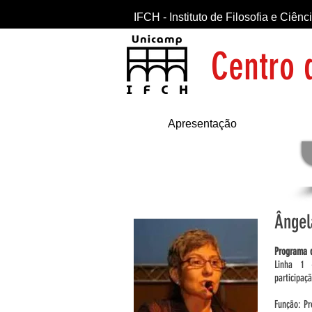
IFCH - Instituto de Filosofia e Ciê
Centro 
Apresentação
Ângel
Programa d
Linha 1 
participaçã
Função: Pr