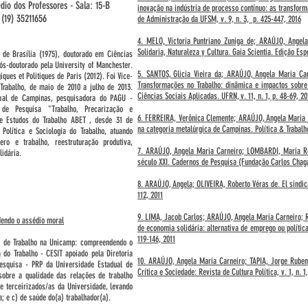
édio dos Professores - Sala: 15-B
inovação na indústria de processo contínuo: as transform
(19) 35211656
de Administração da UFSM, v. 9, n. 3, p. 425-447, 2016
4. MELO, Victoria Puntriano Zuniga de; ARAÚJO, Angela
Solidaria, Naturaleza y Cultura. Gaia Scientia. Edição Esp
 de Brasília (1975), doutorado em Ciências
ós-doutorado pela University of Manchester.
5. SANTOS, Glicia Vieira da; ARAÚJO, Angela Maria Ca
ques et Politiques de Paris (2012). Foi Vice-
Transformações no Trabalho: dinâmica e impactos sobre o
Trabalho, de maio de 2010 a julho de 2013.
Ciências Sociais Aplicadas. UFRN, v. 11, n. 1, p. 48-69, 2
dual de Campinas, pesquisadora do PAGU -
e Pesquisa "Trabalho, Precarização e
6. FERREIRA, Verônica Clemente; ARAÚJO, Angela Maria 
de Estudos do Trabalho ABET , desde 31 de
na categoria metalúrgica de Campinas. Política & Trabalho,
Política e Sociologia do Trabalho, atuando
ro e trabalho, reestruturação produtiva,
7. ARAÚJO, Angela Maria Carneiro; LOMBARDI, Maria Ros
lidária.
século XXI. Cadernos de Pesquisa (Fundação Carlos Chagas
8. ARAÚJO, Angela; OLIVEIRA, Roberto Véras de. El sindica
112, 2011
9. LIMA, Jacob Carlos; ARAÚJO, Angela Maria Carneiro;
dendo o assédio moral
de economia solidária: alternativa de emprego ou política
119-146, 2011
s de Trabalho na Unicamp: compreendendo o
 do Trabalho - CESIT apoiado pela Diretoria
10. ARAÚJO, Angela Maria Carneiro; TAPIA, Jorge Ruben 
squisa - PRP da Universidade Estadual de
Crítica e Sociedade: Revista de Cultura Política, v. 1, n. 1
obre a qualidade das relações de trabalho
e terceirizados/as da Universidade, levando
a; e c) de saúde do(a) trabalhador(a).