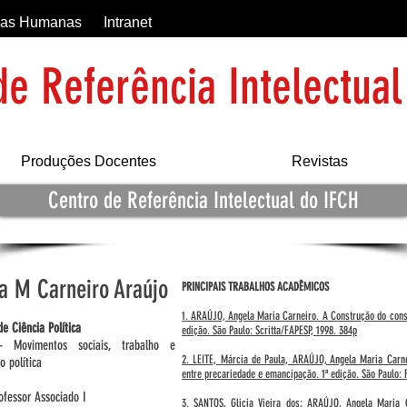
ncias Humanas
Intranet
de Referência Intelectual
Produções Docentes
Revistas
Centro de Referência Intelectual do IFCH
a M Carneiro Araújo
PRINCIPAIS TRABALHOS ACADÊMICOS
1. ARAÚJO, Angela Maria Carneiro. A Construção do conse
e Ciência Política
edição. São Paulo: Scritta/FAPESP, 1998. 384p
- Movimentos sociais, trabalho e
2. LEITE, Márcia de Paula, ARAÚJO, Angela Maria Carne
o política
entre precariedade e emancipação. 1ª edição. São Paulo:
ofessor Associado I
3. SANTOS, Glicia Vieira dos; ARAÚJO, Angela Maria C