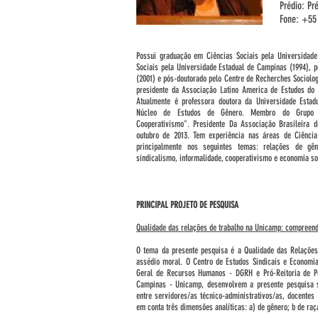
Prédio: Pr
Fone: +55 
Possui graduação em Ciências Sociais pela Universidade
Sociais pela Universidade Estadual de Campinas (1994), p
(2001) e pós-doutorado pelo Centre de Recherches Sociologi
presidente da Associação Latino America de Estudos do 
Atualmente é professora doutora da Universidade Esta
Núcleo de Estudos de Gênero. Membro do Grupo d
Cooperativismo". Presidente Da Associação Brasileira 
outubro de 2013. Tem experiência nas áreas de Ciência 
principalmente nos seguintes temas: relações de gêne
sindicalismo, informalidade, cooperativismo e economia so
PRINCIPAL PROJETO DE PESQUISA
Qualidade das relações de trabalho na Unicamp: compreen
O tema da presente pesquisa é a Qualidade das Relaçõe
assédio moral. O Centro de Estudos Sindicais e Economia
Geral de Recursos Humanos - DGRH e Pró-Reitoria de Pe
Campinas - Unicamp, desenvolvem a presente pesquisa s
entre servidores/as técnico-administrativos/as, docentes 
em conta três dimensões analíticas: a) de gênero; b de raç