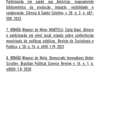
Participação em saúde nas Américas: mapeamento
bibliométrico da produção, impacto, visibilidade e
colaboração. Ciência & Saúde Coletiva, v. 28, n. 2, p. 487-
500, 2023
7. ROMÃO, Wagner de Melo; MARTELLI, Carla Giani. Gênero
e participação em nível local: estudo sobre conferências
municipais de políticas públicas. Revista de Sociologia e
Política, v. 28, n. 76, p. e010; 1-19, 2021
8. ROMÃO, Wagner de Melo. Democratic Innovations Under
Scrutiny. Brazilian Political Science Review, v. 14, n. 1, p.
e0005; 1-8, 2020
9. ROMÃO, Wagner de Melo; MONTAMBEAULT, Françoise;
LOUAULT, Frédéric. Participação Institucional e Ativismo no
Brasil Contemporâneo. Caderno CRH, v. 33, p. e020001; 01-
04, 2020
10. ROMÃO, Wagner de Melo; MONTAMBEAULT, Françoise;
LOUAULT, Frédéric. Instituições participativas sob a égide do
lulismo. Caderno CRH, v. 33, p. e020003; 01-16, 2020
Possui graduação em Ciências Sociais pela Universidade de
São Paulo (1999), mestrado em Sociologia pela
Universidade de São Paulo (2003) e doutorado em