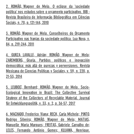
2. ROMÃO, Wagner de Melo. O eclipse da 'sociedade
política' nos estudos sobre o orçamento participativo. BIB -
Revista Brasileira de Informação Bibliográfica em Ciências
Sociais, n. 70, p. 121-144, 2010
3. ROMÃO, Wagner de Melo. Conselheiros do Orçamento
Participativo nas franjas da sociedade política. Lua Nova, v.
84, p. 219-244, 2011
4. GURZA LAVALLE, Adrián; ROMÃO, Wagner de Melo;
ZAREMBERG, Gisela. Partidos políticos e inovacción
democrática: más allá de purezas y perversiones. Revista
Mexicana de Ciencias Políticas y Sociales, v. 59, n. 220, p.
21-53, 2014
5. LEUBOLT, Bernhard; ROMÃO, Wagner de Melo. Socio-
Ecological Innovation in Brazil: The Collective Survival
Strategy of the Collectors of Recyclable Material. Journal
für Entwicklungspolitik, v. 33, n. 2, p. 36-57, 2017
6. MACHADO, Frederico Viana; RECH, Carla Michele; PINTO,
Rodrigo Silveira; ROMÃO, Wagner de Melo; MATIAS,
Manuelle Maria Marques; FREITAS, Gabriele Carvalho de;
LELES, Fernando Antônio Gomes; KUJAWA, Henrique.