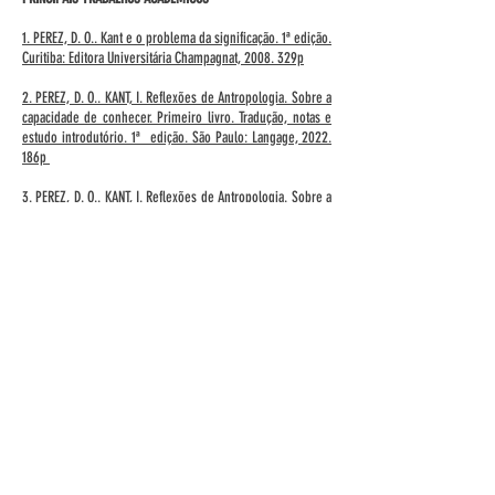
1. PEREZ, D. O.. Kant e o problema da significação. 1ª edição.
Curitiba: Editora Universitária Champagnat, 2008. 329p
2. PEREZ, D. O.. KANT, I. Reflexões de Antropologia. Sobre a
capacidade de conhecer. Primeiro livro. Tradução, notas e
estudo introdutório. 1ª edição. São Paulo: Langage, 2022.
186p
3. PEREZ, D. O.. KANT, I. Reflexões de Antropologia. Sobre a
capacidade de desejar. Terceiro livro. Traduação, estudo
introdutório, glossário e notas. 1ª edição. São Paulo:
Langage, 2022. 80p
4. PEREZ, Daniel Omar. A Antropologia Pragmática como
parte da razão prática em sentido kantiano. Manuscrito:
Revista Internacional de Filosofia/Unicamp-Cle, v. 32, n. 2,
p. 357-397, 2009
5.PEREZ, Daniel Omar. Os significados da história em Kant.
Philosophica: International Journal for the History of
Philosophy (Lisboa), v. 14, n. 28, p. 67-107, 2006
6. PEREZ, D. O.. (Des-)articulação dos problemas da