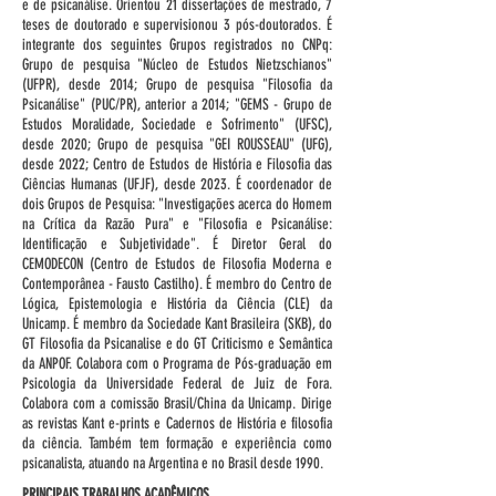
e de psicanálise. Orientou 21 dissertações de mestrado, 7
teses de doutorado e supervisionou 3 pós-doutorados. É
integrante dos seguintes Grupos registrados no CNPq:
Grupo de pesquisa "Núcleo de Estudos Nietzschianos"
(UFPR), desde 2014; Grupo de pesquisa "Filosofia da
Psicanálise" (PUC/PR), anterior a 2014; "GEMS - Grupo de
Estudos Moralidade, Sociedade e Sofrimento" (UFSC),
desde 2020; Grupo de pesquisa "GEI ROUSSEAU" (UFG),
desde 2022; Centro de Estudos de História e Filosofia das
Ciências Humanas (UFJF), desde 2023. É coordenador de
dois Grupos de Pesquisa: "Investigações acerca do Homem
na Crítica da Razão Pura" e "Filosofia e Psicanálise:
Identificação e Subjetividade". É Diretor Geral do
CEMODECON (Centro de Estudos de Filosofia Moderna e
Contemporânea - Fausto Castilho). É membro do Centro de
Lógica, Epistemologia e História da Ciência (CLE) da
Unicamp. É membro da Sociedade Kant Brasileira (SKB), do
GT Filosofia da Psicanalise e do GT Criticismo e Semântica
da ANPOF. Colabora com o Programa de Pós-graduação em
Psicologia da Universidade Federal de Juiz de Fora.
Colabora com a comissão Brasil/China da Unicamp. Dirige
as revistas Kant e-prints e Cadernos de História e filosofia
da ciência. Também tem formação e experiência como
psicanalista, atuando na Argentina e no Brasil desde 1990.
PRINCIPAIS TRABALHOS ACADÊMICOS