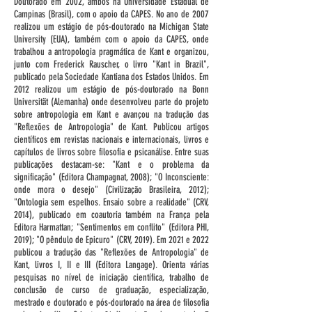
Doutorado em 2002, ambos na Universidade Estadual de
Campinas (Brasil), com o apoio da CAPES. No ano de 2007
realizou um estágio de pós-doutorado na Michigan State
University (EUA), também com o apoio da CAPES, onde
trabalhou a antropologia pragmática de Kant e organizou,
junto com Frederick Rauscher, o livro "Kant in Brazil",
publicado pela Sociedade Kantiana dos Estados Unidos. Em
2012 realizou um estágio de pós-doutorado na Bonn
Universität (Alemanha) onde desenvolveu parte do projeto
sobre antropologia em Kant e avançou na tradução das
"Reflexões de Antropologia" de Kant. Publicou artigos
científicos em revistas nacionais e internacionais, livros e
capítulos de livros sobre filosofia e psicanálise. Entre suas
publicações destacam-se: "Kant e o problema da
significação" (Editora Champagnat, 2008); "O Inconsciente:
onde mora o desejo" (Civilização Brasileira, 2012);
"Ontologia sem espelhos. Ensaio sobre a realidade" (CRV,
2014), publicado em coautoria também na França pela
Editora Harmattan; "Sentimentos em conflito" (Editora PHI,
2019); "O pêndulo de Epicuro" (CRV, 2019). Em 2021 e 2022
publicou a tradução das "Reflexões de Antropologia" de
Kant, livros I, II e III (Editora Langage). Orienta várias
pesquisas no nível de iniciação científica, trabalho de
conclusão de curso de graduação, especialização,
mestrado e doutorado e pós-doutorado na área de filosofia