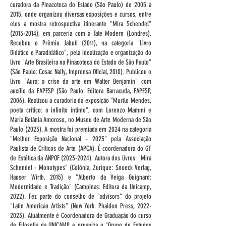
curadora da Pinacoteca do Estado (São Paulo) de 2005 a
2015, onde organizou diversas exposições e cursos, entre
eles a mostra retrospectiva itinerante "Mira Schendel"
(2013-2014)
, em parceria com a Tate Modern (Londres).
Recebeu o Prêmio Jabuti (2011), na categoria "Livro
Didático e Paradidático", pela idealização e organização do
livro "Arte Brasileira na Pinacoteca do Estado de São Paulo"
(São Paulo: Cosac Naify, Imprensa Oficial, 2010). Publicou o
livro "Aura: a crise da arte em Walter Benjamin" com
auxílio da FAPESP (São Paulo: Editora Barracuda, FAPESP,
2006). Realizou a curadoria da exposição "Murilo Mendes,
poeta crítico: o infinito íntimo", com Lorenzo Mammì e
Maria Betânia Amoroso, no Museu de Arte Moderna de São
Paulo (2023). A mostra foi premiada em 2024 na categoria
"Melhor Exposição Nacional - 2023" pela Associação
Paulista de Críticos de Arte (APCA). É coordenadora do GT
de Estética da ANPOF
(2023-2024)
. Autora dos livros: "Mira
Schendel - Monotypes" (Colônia, Zurique: Snoeck Verlag,
Hauser Wirth, 2015) e "Alberto da Veiga Guignard:
Modernidade e Tradição" (Campinas: Editora da Unicamp,
2022). Fez parte do conselho de "advisors" do projeto
"Latin American Artists" (New York: Phaidon Press,
2022-
2023)
. Atualmente é Coordenadora de Graduação do curso
de Filosofia da UNICAMP e organiza o "Grupo de Estudos