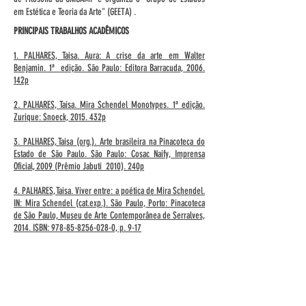
em Estética e Teoria da Arte" (GEETA) .
PRINCIPAIS TRABALHOS ACADÊMICOS
1. PALHARES, Taisa. Aura: A crise da arte em Walter
Benjamin. 1ª edição. São Paulo: Editora Barracuda, 2006.
142p
2. PALHARES, Taisa. Mira Schendel Monotypes. 1ª edição.
Zurique: Snoeck, 2015. 432p
3. PALHARES, Taisa (org.). Arte brasileira na Pinacoteca do
Estado de São Paulo. São Paulo: Cosac Naify, Imprensa
Oficial, 2009 (Prêmio Jabuti 2010). 240p
4. PALHARES, Taisa. Viver entre: a poética de Mira Schendel.
IN: Mira Schendel (cat.exp.). São Paulo, Porto: Pinacoteca
de São Paulo, Museu de Arte Contemporânea de Serralves,
2014. ISBN: 978-85-8256-028-0, p. 9-17
5. PALHARES, Taisa. Organizar o pessimismo: a exposição
'Levantes' de Georges Didi-Huberman. MODOS: Revista de
História da Arte, v. 2, n. 3, p. 221-232, 2018
6. PALHARES, Taisa. Bild e Abbild: algumas considerações