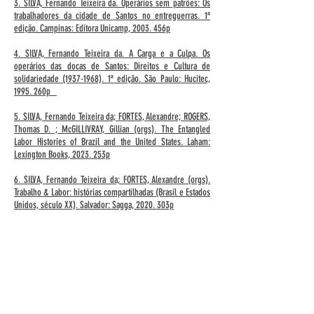
3. SILVA, Fernando Teixeira da. Operários sem patrões: Os
trabalhadores da cidade de Santos no entreguerras. 1ª
edição. Campinas: Editora Unicamp, 2003. 456p
4. SILVA, Fernando Teixeira da. A Carga e a Culpa. Os
operários das docas de Santos: Direitos e Cultura de
solidariedade (1937-1968). 1ª edição. São Paulo: Hucitec,
1995. 260p
5. SILVA, Fernando Teixeira da; FORTES, Alexandre; ROGERS,
Thomas D. ; McGILLIVRAY, Gillian (orgs). The Entangled
Labor Histories of Brazil and the United States. Laham:
Lexington Books, 2023. 253p
6. SILVA, Fernando Teixeira da; FORTES, Alexandre (orgs).
Trabalho & Labor: histórias compartilhadas (Brasil e Estados
Unidos, século XX). Salvador: Sagga, 2020. 303p
7. SILVA, Fernando Teixeira da; GOMES, Ângela de Castro
(orgs). A Justiça do Trabalho e sua história: os direitos
sociais e coletivos dos trabalhadores. Campinas, Editora da
Unicamp, 2013. 528p
8. SILVA, Fernando Teixeira da; BATALHA, Claudio; FORTES,
Alexandre (orgs). Culturas de classe: identidade e