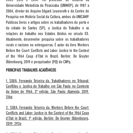
Universidade Metodista de Piracicaba (UNIMEP), de 1987 a
2004, diretor do Arquivo Edgard Leuenroth e do Centro de
Pesquisa em História Social da Cultura, ambos da UNICAMP.
Publicou livros e artigos sobre os trabalhadores do porto e
da cidade de Santos (SP), a Justiça do Trabalho e as
relações de trabalho nos Estados Unidos no século XX.
Atualmente, desenvolve pesquisa sobre os trabalhadores
rurais e racismo no entreguerras. É autor do livro Workers
Before the Court: Conflicts and Labor Justice in the Context
of the 1964 Coup d'Etat in Brazil. Berlim: De Gruyter
Oldenbourg, 2019 e pesquisador (PQ) do CNPq.
PRINCIPAIS TRABALHOS ACADÊMICOS
1. SILVA, Fernando Teixeira da. Trabalhadores no Tribunal:
Conflitos e Justiça do Trabalho em São Paulo no Contexto
do Golpe de 1964. 2ª edição. São Paulo: Alameda, 2019.
316p
2. SILVA, Fernando Teixeira da. Workers Before the Court:
Conflicts and Labor Justice in the Context of the 1964 Coup
d'Etat in Brazil. 1ª edição. Berlim: De Gruyter Oldenbourg,
2019. 292p