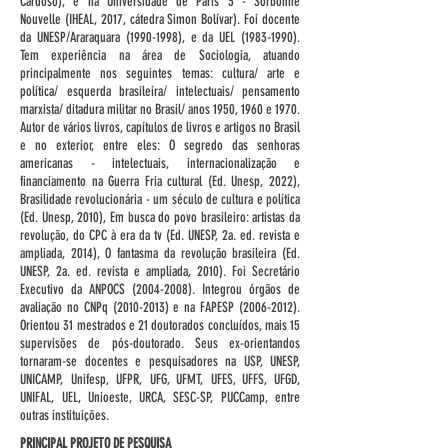
Cardoso), e na Universidade de Paris 3 - Sorbonne
Nouvelle (IHEAL, 2017, cátedra Simon Bolívar). Foi docente
da UNESP/Araraquara
(1990-1998)
, e da UEL
(1983-1990)
.
Tem experiência na área de Sociologia, atuando
principalmente nos seguintes temas: cultura/ arte e
política/ esquerda brasileira/ intelectuais/ pensamento
marxista/ ditadura militar no Brasil/ anos 1950, 1960 e 1970.
Autor de vários livros, capítulos de livros e artigos no Brasil
e no exterior, entre eles: O segredo das senhoras
americanas - intelectuais, internacionalização e
financiamento na Guerra Fria cultural (Ed. Unesp, 2022),
Brasilidade revolucionária - um século de cultura e política
(Ed. Unesp, 2010), Em busca do povo brasileiro: artistas da
revolução, do CPC à era da tv (Ed. UNESP, 2a. ed. revista e
ampliada, 2014), O fantasma da revolução brasileira (Ed.
UNESP, 2a. ed. revista e ampliada, 2010). Foi Secretário
Executivo da ANPOCS
(2004-2008)
. Integrou órgãos de
avaliação no CNPq
(2010-2013)
e na FAPESP
(2006-2012)
.
Orientou 31 mestrados e 21 doutorados concluídos, mais 15
supervisões de pós-doutorado. Seus ex-orientandos
tornaram-se docentes e pesquisadores na USP, UNESP,
UNICAMP, Unifesp, UFPR, UFG, UFMT, UFES, UFFS, UFGD,
UNIFAL, UEL, Unioeste, URCA, SESC-SP, PUCCamp, entre
outras instituições.
PRINCIPAL PROJETO DE PESQUISA